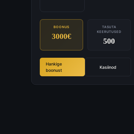
BOONUS
TASUTA
KEERUTUSED
3000€
500
Hankige
Kasiinod
boonust