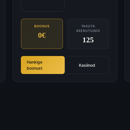
BOONUS
TASUTA
KEERUTUSED
0€
125
Hankige
Kasiinod
boonust