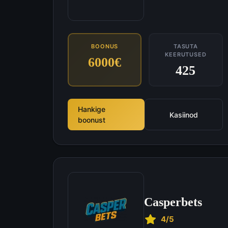
BOONUS
TASUTA
KEERUTUSED
6000€
425
Hankige
Kasiinod
boonust
casperbets
4/5