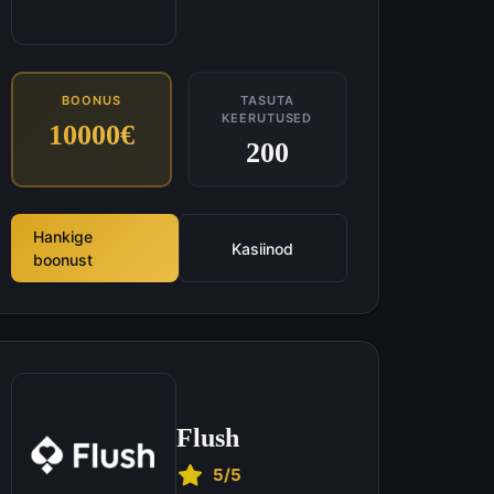
BOONUS
TASUTA
KEERUTUSED
10000€
200
Hankige
Kasiinod
boonust
flush
5/5