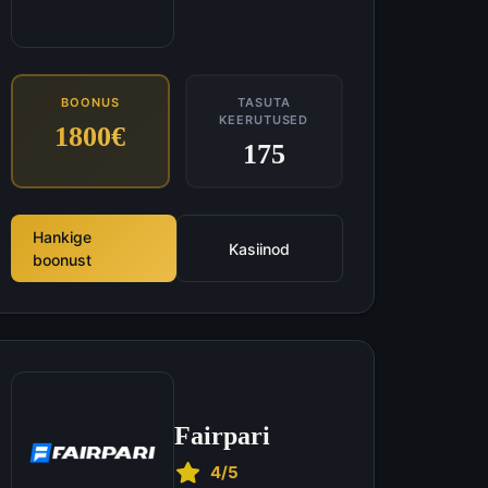
BOONUS
TASUTA
KEERUTUSED
1800€
175
Hankige
Kasiinod
boonust
fairpari
4/5