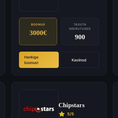
BOONUS
TASUTA
KEERUTUSED
3000€
900
Hankige
Kasiinod
boonust
chipstars
5/5