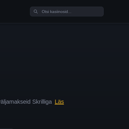
väljamakseid Skrilliga
Läs