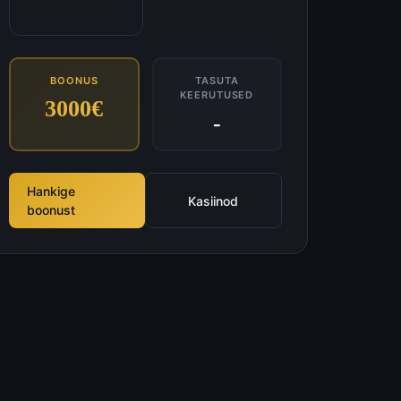
BOONUS
TASUTA
KEERUTUSED
3000€
-
Hankige
Kasiinod
boonust