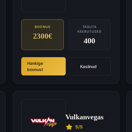
BOONUS
TASUTA
KEERUTUSED
2300€
400
Hankige
Kasiinod
boonust
vulkanvegas
5/5