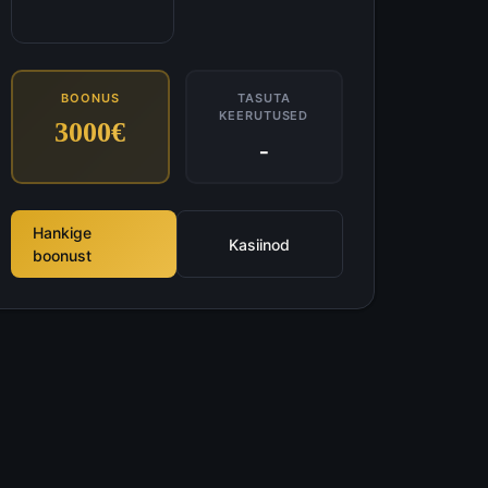
BOONUS
TASUTA
KEERUTUSED
3000€
-
Hankige
Kasiinod
boonust