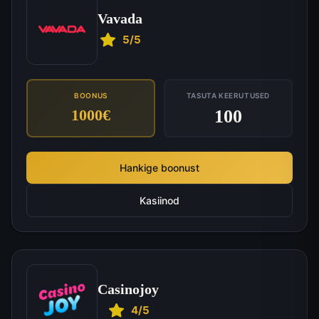
vavada
5/5
BOONUS
TASUTA KEERUTUSED
1000€
100
Hankige boonust
Kasiinod
casinojoy
4/5