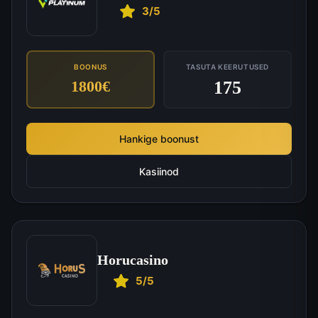
3/5
BOONUS
TASUTA KEERUTUSED
1800€
175
Hankige boonust
Kasiinod
horucasino
5/5