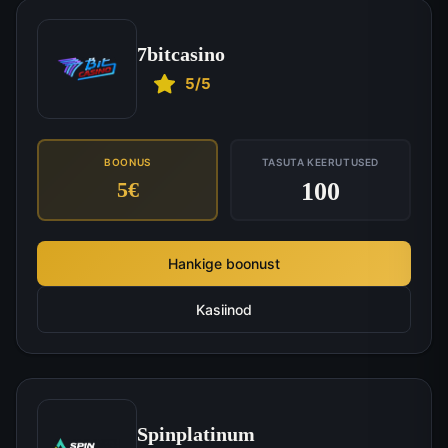
7bitcasino
5/5
BOONUS
TASUTA KEERUTUSED
5€
100
Hankige boonust
Kasiinod
spinplatinum