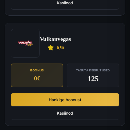
Kasiinod
vulkanvegas
5/5
BOONUS
TASUTA KEERUTUSED
0€
125
Hankige boonust
Kasiinod