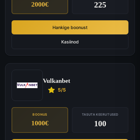
2000€
225
Hankige boonust
Kasiinod
vulkanbet
5/5
BOONUS
TASUTA KEERUTUSED
1000€
100