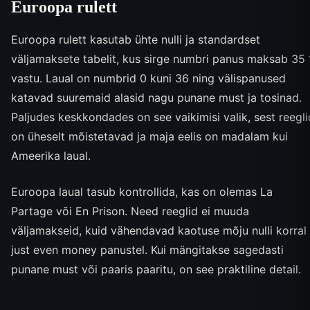
Euroopa rulett
Euroopa rulett kasutab ühte nulli ja standardset
väljamaksete tabelit, kus sirge numbri panus maksab 35 
vastu. Laual on numbrid 0 kuni 36 ning välispanused
katavad suuremaid alasid nagu punane must ja tosinad.
Paljudes keskkondades on see vaikimisi valik, sest reegli
on üheselt mõistetavad ja maja eelis on madalam kui
Ameerika laual.
Euroopa laual tasub kontrollida, kas on olemas La
Partage või En Prison. Need reeglid ei muuda
väljamakseid, kuid vähendavad kaotuse mõju nulli korral
just even money panustel. Kui mängitakse sagedasti
punane must või paaris paaritu, on see praktiline detail.