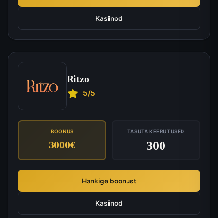
Kasiinod
ritzo
5/5
BOONUS
TASUTA KEERUTUSED
3000€
300
Hankige boonust
Kasiinod