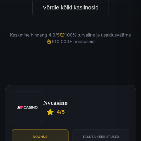
Võrdle kõiki kasiinosid
Keskmine hinnang 4,9/5
100% turvaline ja usaldusväärne
€10 000+ boonuseid
nvcasino
4/5
BOONUS
TASUTA KEERUTUSED