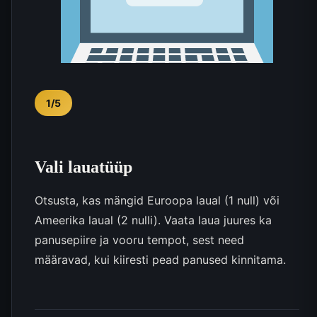
1/5
Vali lauatüüp
Otsusta, kas mängid Euroopa laual (1 null) või
Ameerika laual (2 nulli). Vaata laua juures ka
panusepiire ja vooru tempot, sest need
määravad, kui kiiresti pead panused kinnitama.