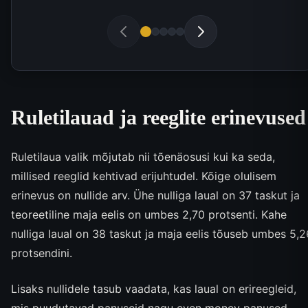
Ruletilauad ja reeglite erinevused
Ruletilaua valik mõjutab nii tõenäosusi kui ka seda,
millised reeglid kehtivad erijuhtudel. Kõige olulisem
erinevus on nullide arv. Ühe nulliga laual on 37 taskut ja
teoreetiline maja eelis on umbes 2,70 protsenti. Kahe
nulliga laual on 38 taskut ja maja eelis tõuseb umbes 5,2
protsendini.
Lisaks nullidele tasub vaadata, kas laual on erireegleid,
mis puudutavad panuseid nagu even money panused.