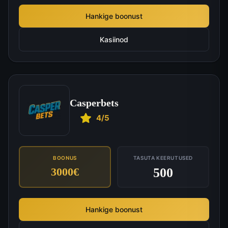
Hankige boonust
Kasiinod
casperbets
4/5
BOONUS
TASUTA KEERUTUSED
3000€
500
Hankige boonust