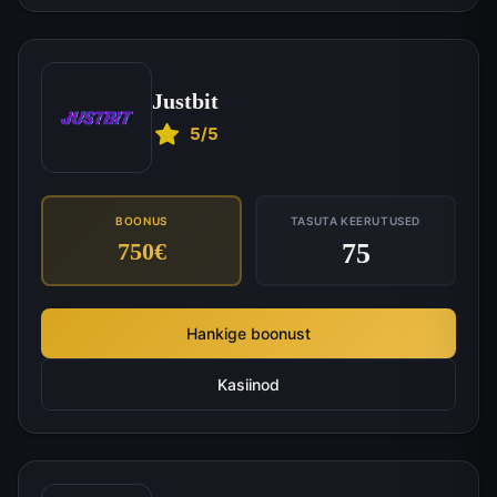
justbit
5/5
BOONUS
TASUTA KEERUTUSED
750€
75
Hankige boonust
Kasiinod