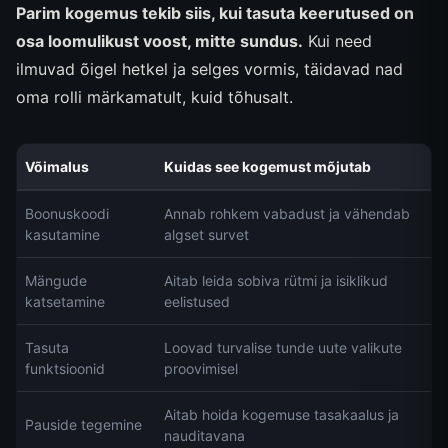
Parim kogemus tekib siis, kui tasuta keerutused on
osa loomulikust voost, mitte sundus.
Kui need
ilmuvad õigel hetkel ja selges vormis, täidavad nad
oma rolli märkamatult, kuid tõhusalt.
Võimalus
Kuidas see kogemust mõjutab
Boonuskoodi
Annab rohkem vabadust ja vähendab
kasutamine
algset survet
Mängude
Aitab leida sobiva rütmi ja isiklikud
katsetamine
eelistused
Tasuta
Loovad turvalise tunde uute valikute
funktsioonid
proovimisel
Aitab hoida kogemuse tasakaalus ja
Pauside tegemine
nauditavana