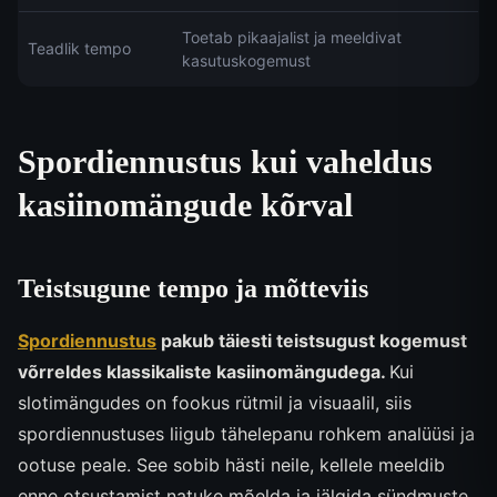
Toetab pikaajalist ja meeldivat
Teadlik tempo
kasutuskogemust
Spordiennustus kui vaheldus
kasiinomängude kõrval
Teistsugune tempo ja mõtteviis
Spordiennustus
pakub täiesti teistsugust kogemust
võrreldes klassikaliste kasiinomängudega.
Kui
slotimängudes on fookus rütmil ja visuaalil, siis
spordiennustuses liigub tähelepanu rohkem analüüsi ja
ootuse peale. See sobib hästi neile, kellele meeldib
enne otsustamist natuke mõelda ja jälgida sündmuste