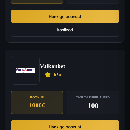
Hankige boonust
Kasiinod
vulkanbet
5/5
BOONUS
TASUTA KEERUTUSED
1000€
100
Hankige boonust