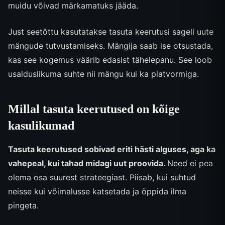
muidu võivad märkamatuks jääda.
Just seetõttu kasutatakse tasuta keerutusi sageli uute
mängude tutvustamiseks. Mängija saab ise otsustada,
kas see kogemus väärib edasist tähelepanu. See loob
usalduslikuma suhte nii mängu kui ka platvormiga.
Millal tasuta keerutused on kõige
kasulikumad
Tasuta keerutused sobivad eriti hästi alguses, aga ka
vahepeal, kui tahad midagi uut proovida.
Need ei pea
olema osa suurest strateegiast. Piisab, kui suhtud
neisse kui võimalusse katsetada ja õppida ilma
pingeta.