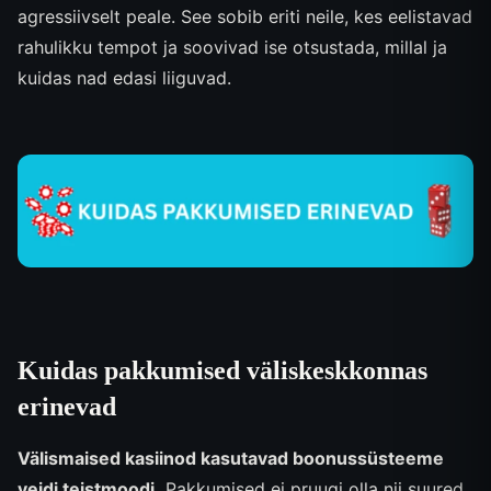
agressiivselt peale. See sobib eriti neile, kes eelistavad
rahulikku tempot ja soovivad ise otsustada, millal ja
kuidas nad edasi liiguvad.
Kuidas pakkumised väliskeskkonnas
erinevad
Välismaised kasiinod kasutavad boonussüsteeme
veidi teistmoodi.
Pakkumised ei pruugi olla nii suured