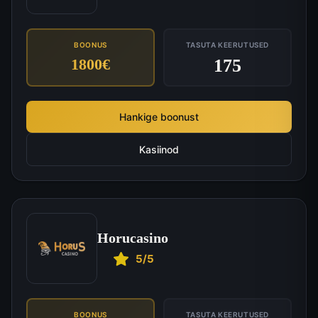
BOONUS
TASUTA KEERUTUSED
1800€
175
Hankige boonust
Kasiinod
horucasino
5/5
BOONUS
TASUTA KEERUTUSED