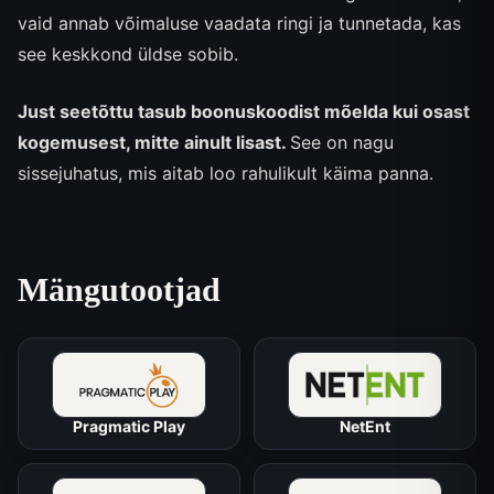
vaid annab võimaluse vaadata ringi ja tunnetada, kas
see keskkond üldse sobib.
Just seetõttu tasub boonuskoodist mõelda kui osast
kogemusest, mitte ainult lisast.
See on nagu
sissejuhatus, mis aitab loo rahulikult käima panna.
Mängutootjad
Pragmatic Play
NetEnt