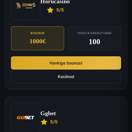
horucasino
5/5
BOONUS
TASUTA KEERUTUSED
1000€
100
Hankige boonust
Kasiinod
ggbet
5/5