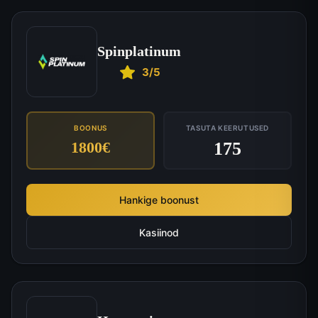
spinplatinum
3/5
BOONUS
TASUTA KEERUTUSED
1800€
175
Hankige boonust
Kasiinod