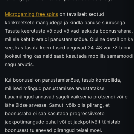
Microgaming free spins
on tavaliselt seotud
konkreetsete mängudega ja kindla panuse suurusega.
Tasuta keerutuste võidud võivad laekuda boonusrahana,
millele kehtib eraldi panustamisnõue. Oluline detail on ka
see, kas tasuta keerutused aeguvad 24, 48 või 72 tunni
jooksul ning kas neid saab kasutada mobiilis samamoodi
nagu arvutis.
Kui boonusel on panustamisnõue, tasub kontrollida,
millised mängud panustamisse arvestatakse.
Lauamängud annavad sageli väiksema protsendi või ei
lähe üldse arvesse. Samuti võib olla piirang, et
boonusraha ei saa kasutada progressiivsete
jackpotimängude puhul või et jackpotivõit tühistab
boonusest tulenevad piirangud teisel moel.