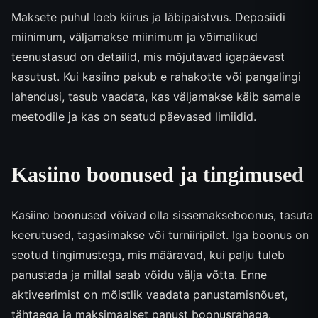
Maksete puhul loeb kiirus ja läbipaistvus. Deposiidi
miinimum, väljamakse miinimum ja võimalikud
teenustasud on detailid, mis mõjutavad igapäevast
kasutust. Kui kasiino pakub e rahakotte või pangalingi
lahendusi, tasub vaadata, kas väljamakse käib samale
meetodile ja kas on seatud päevased limiidid.
Kasiino boonused ja tingimused
Kasiino boonused võivad olla sissemakseboonus, tasuta
keerutused, tagasimakse või turniiripilet. Iga boonus on
seotud tingimustega, mis määravad, kui palju tuleb
panustada ja millal saab võidu välja võtta. Enne
aktiveerimist on mõistlik vaadata panustamisnõuet,
tähtaega ja maksimaalset panust boonusrahaga.