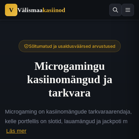
V
Välismaa
kasiinod
Otsi
Sõltumatud ja usaldusväärsed arvustused
Microgamingu
kasiinomängud ja
tarkvara
Microgaming on kasiinomängude tarkvaraarendaja,
kelle portfellis on slotid, lauamängud ja jackpoti m
Läs mer