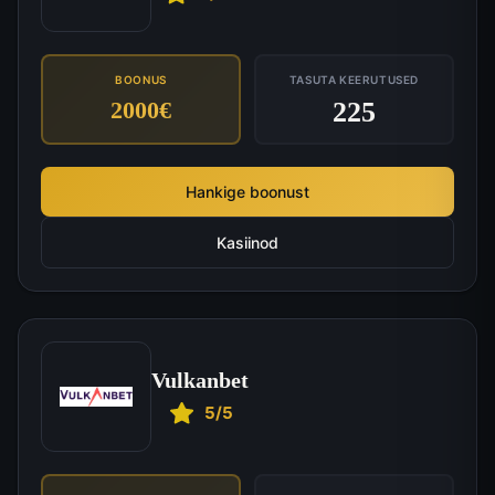
BOONUS
TASUTA KEERUTUSED
2000€
225
Hankige boonust
Kasiinod
vulkanbet
5/5