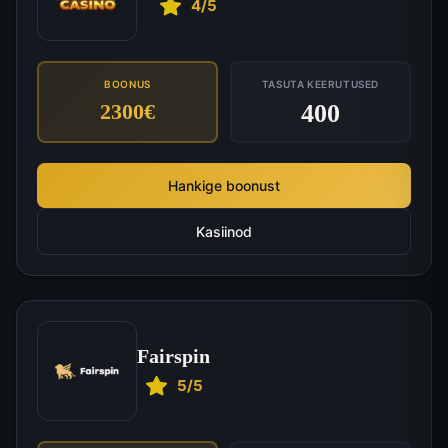
4/5
BOONUS
TASUTA KEERUTUSED
2300€
400
Hankige boonust
Kasiinod
fairspin
5/5