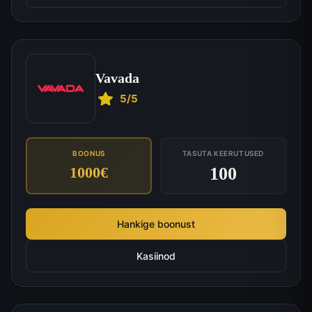
vavada
5/5
BOONUS
TASUTA KEERUTUSED
1000€
100
Hankige boonust
Kasiinod